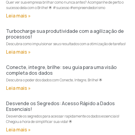
Quer ver sua empresa brilhar como nunca antes? Acompanhe de perto o
sucesso dela com o Brilhe! 🌟 #sucesso #empreendedorismo
Leia mais »
Turbocharge sua produtividade com a agilização de
processos!
Descubra como impulsionar seus resultados com a otimização de tarefas!
Leia mais »
Conecte, integre, brilhe: seu guia para uma visão
completa dos dados
Descubra o poder dos dados com Conecte, Integre, Brilhe! 🌟
Leia mais »
Desvende os Segredos: Acesso Rápido a Dados
Essenciais!
Desvende os segredos para acessar rapidamente os dados essenciais!
Chegou a hora de simplificar sua vida! 🌟
Leia mais »